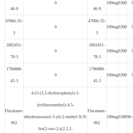
0
100mg
6300
46-9
46-9
47066-35-
47066-35-
0
100mg
6300
3
3
2602451-
2602451-
0
100mg
6300
78-3
78-3
1796888-
1796888-
0
100mg
6300
45-3
45-3
4-(5-(3,5-dichlorophenyl)-5-
(trifluoromethyl)-4,5-
Fluralaner-
Fluralaner-
dihydroisoxazol-3-yl)-2-methyl-N,N-
100mg
6300
90.
062
062
bis(2-oxo-2-((2,2,2-