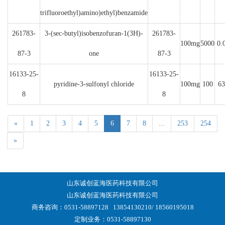
trifluoroethyl)amino)ethyl)benzamide
261783-
3-(sec-butyl)isobenzofuran-1(3H)-
261783-
100mg
5000
0.
87-3
one
87-3
16133-25-
16133-25-
pyridine-3-sulfonyl chloride
100mg
100
63
8
8
«
1
2
3
4
5
6
7
8
...
253
254
»
山东诚创蓝海医药科技有限公司
山东诚创蓝海医药科技有限公司
商务咨询：0531-58897128
13854130210/ 18560195018
定制业务：0531-58897130