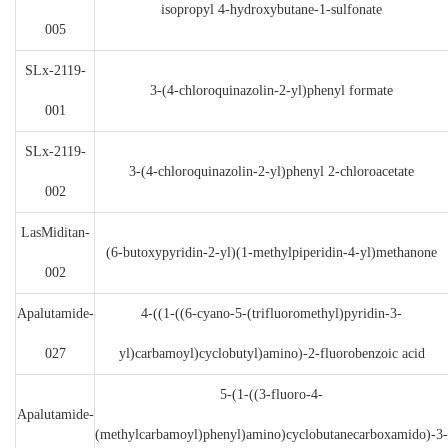
isopropyl 4-hydroxybutane-1-sulfonate
005
SLx-2119-
3-(4-chloroquinazolin-2-yl)phenyl formate
001
SLx-2119-
3-(4-chloroquinazolin-2-yl)phenyl 2-chloroacetate
002
LasMiditan-
(6-butoxypyridin-2-yl)(1-methylpiperidin-4-yl)methanone
002
Apalutamide-
4-((1-((6-cyano-5-(trifluoromethyl)pyridin-3-
027
yl)carbamoyl)cyclobutyl)amino)-2-fluorobenzoic acid
5-(1-((3-fluoro-4-
Apalutamide-
(methylcarbamoyl)phenyl)amino)cyclobutanecarboxamido)-3-