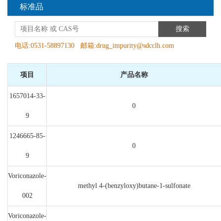
标准品
搜索
电话:0531-58897130 邮箱:drug_impurity@sdcclh.com
项目
产品名称
1657014-33-
0
9
1246665-85-
0
9
Voriconazole-
methyl 4-(benzyloxy)butane-1-sulfonate
002
Voriconazole-